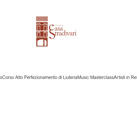
o
Corso Alto Perfezionamento di Liuteria
Music Masterclass
Artisti in 