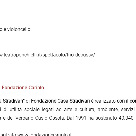
no e violoncello
w.teatroponchielli.it/spettacolo/trio-debussy/
di Fondazione Cariplo
a Stradivari”
di
Fondazione Casa Stradivari
è realizzato
con il co
di utilità sociale legati ad arte e cultura, ambiente, servizi
a e del Verbano Cusio Ossola. Dal 1991 ha sostenuto 40.040 pr
 sul sito
www.fondazionecariplo.it
.