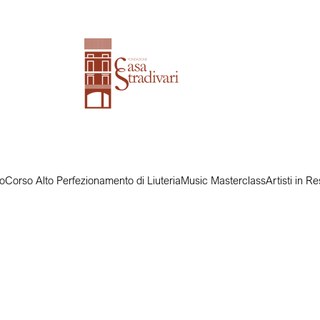
o
Corso Alto Perfezionamento di Liuteria
Music Masterclass
Artisti in 