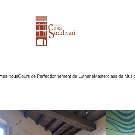
mes-nous
Cours de Perfectionnement de Lutherie
Masterclass de Musi