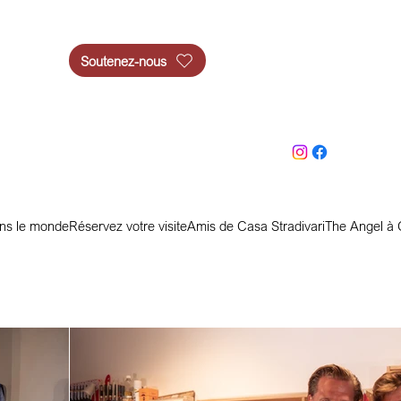
Soutenez-nous
ans le monde
Réservez votre visite
Amis de Casa Stradivari
The Angel à 