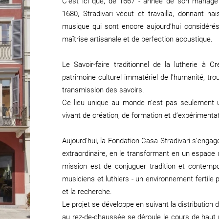
C’est ici que, de 1667 - année de son mariage
1680, Stradivari vécut et travailla, donnant 
musique qui sont encore aujourd’hui considér
maîtrise artisanale et de perfection acoustique.
Le Savoir-faire traditionnel de la lutherie 
patrimoine culturel immatériel de l’humanité, trou
transmission des savoirs.
Ce lieu unique au monde n’est pas seulement 
vivant de création, de formation et d’expériment
Aujourd’hui, la Fondation Casa Stradivari s’engage
extraordinaire, en le transformant en un espace d
mission est de conjuguer tradition et contempor
musiciens et luthiers - un environnement fertile p
et la recherche.
Le projet se développe en suivant la distribution
au rez-de-chaussée se déroule le cours de haut 