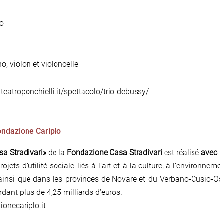
no
o, violon et violoncelle
teatroponchielli.it/spettacolo/trio-debussy/
Fondazione Cariplo
sa Stradivari»
de la
Fondazione Casa Stradivari
est réalisé
avec 
ets d’utilité sociale liés à l’art et à la culture, à l’environne
ainsi que dans les provinces de Novare et du Verbano-Cusio-O
rdant plus de 4,25 milliards d’euros.
onecariplo.it