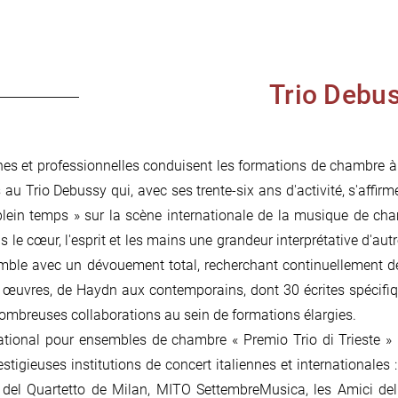
Trio Debu
ines et professionnelles conduisent les formations de chambre à
 au Trio Debussy qui, avec ses trente-six ans d'activité, s'affirm
 plein temps » sur la scène internationale de la musique de cha
e cœur, l'esprit et les mains une grandeur interprétative d'autr
emble avec un dévouement total, recherchant continuellement de
0 œuvres, de Haydn aux contemporains, dont 30 écrites spécifiq
ombreuses collaborations au sein de formations élargies.
tional pour ensembles de chambre « Premio Trio di Trieste » (1
stigieuses institutions de concert italiennes et internationales 
à del Quartetto de Milan, MITO SettembreMusica, les Amici del