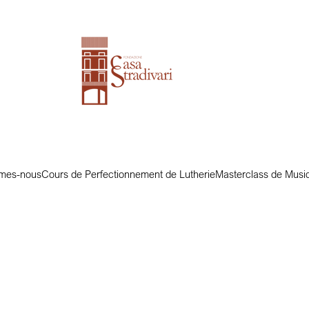
mes-nous
Cours de Perfectionnement de Lutherie
Masterclass de Musi