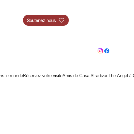
Soutenez-nous
ans le monde
Réservez votre visite
Amis de Casa Stradivari
The Angel à 